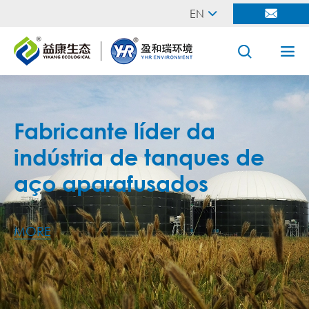
EN




Fabricante líder da
indústria de tanques de
aço aparafusados
MORE