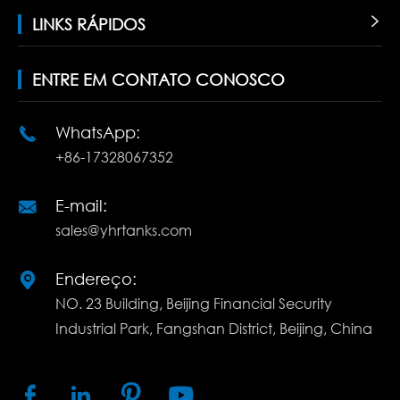
LINKS RÁPIDOS

ENTRE EM CONTATO CONOSCO
WhatsApp:

+86-17328067352
E-mail:

sales@yhrtanks.com
Endereço:

NO. 23 Building, Beijing Financial Security
Industrial Park, Fangshan District, Beijing, China



