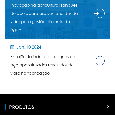
Inovação na agricultura: Tanques
de aço aparafusados fundidos de
vidro para gestão eficiente da
água
Jan, 10 2024

Excelência industrial: Tanques de
aço aparafusados revestidos de
vidro na fabricação
PRODUTOS
