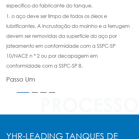
específico do fabricante do tanque.
re
pu
1. o aço deve ser limpo de todos os óleos e
ou
lubrificantes. A incrustação do moinho e a ferrugem
devem ser removidas da superfície do aço por
P
jateamento em conformidade com a SSPC-SP
10/NACE n ° 2 ou por decapagem em
conformidade com a SSPC-SP 8.
Passo Um
PROCESSO
YHR-LEADING TANQUES DE