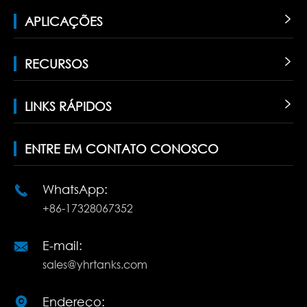
APLICAÇÕES

RECURSOS

LINKS RÁPIDOS

ENTRE EM CONTATO CONOSCO
WhatsApp:

+86-17328067352
E-mail:

sales@yhrtanks.com
Endereço:
