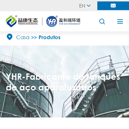
EN





Casa
Produtos
YHR-Fabricante de tanques
de aço aparafusados