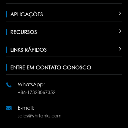
APLICAÇÕES

RECURSOS

LINKS RÁPIDOS

ENTRE EM CONTATO CONOSCO
WhatsApp:

+86-17328067352
E-mail:

sales@yhrtanks.com