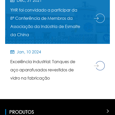
Dec, 31 2021

YHR foi convidado a participar da
8ª Conferência de Membros da
Associação da Indústria de Esmalte
da China
Jan, 10 2024

Excelência industrial: Tanques de
aço aparafusados revestidos de
vidro na fabricação
PRODUTOS
